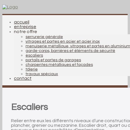
accueil
entreprise
notre offre
serrurerie générale
vitrages et portes en acier et acier inox
menuiserie métallique, vitrages et portes en aluminiu
garde-corps, barrières et éléments de sécurité
escaliers
portails et portes de garages
charpentes métalliques et façades
tôlerie
travaux spéciaux
contact
Escaliers
Relier entre eux les différents niveaux d’une construction
plancher, grenier ou mezzanine. Escalier droit, quart o
pour vous toutes possibilités d’implantation.